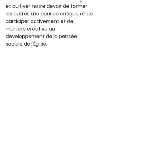
et cultiver notre devoir de former 
les autres à la pensée critique et de 
participer activement et de 
manière créative au 
développement de la pensée 
sociale de l'Église.
Pour en savoir plus, consultez le 
texte intégral et la vidéo ici.
Notre séjour à Rome a été pour 
nous un véritable pèlerinage. Prier 