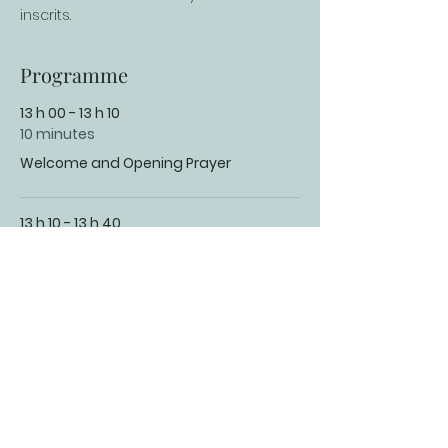
inscrits.
Programme
13 h 00 - 13 h 10
10 minutes
Welcome and Opening Prayer
13 h 10 - 13 h 40
30 minutes
International CAPP Foundation, its
origins and mission
Tout voir
6 autres éléments disponibles